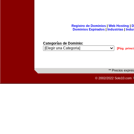
Registro de Dominios
|
Web Hosting
|
D
Dominios Expirados
|
Industrias
|
Indu
Categorías de Dominio:
[Pág. princi
** Precios expre
© 2002/2022 Solo10.com