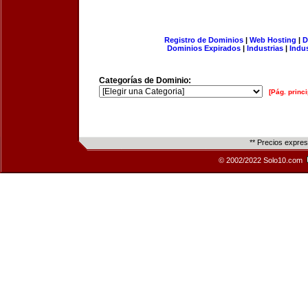
Registro de Dominios
|
Web Hosting
|
D
Dominios Expirados
|
Industrias
|
Indu
Categorías de Dominio:
[Pág. princi
** Precios expre
© 2002/2022 Solo10.com