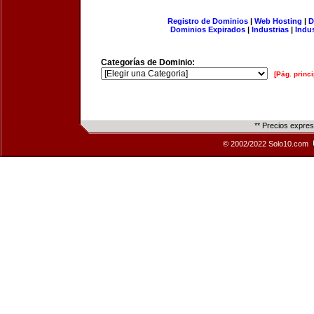
Registro de Dominios
|
Web Hosting
|
D
Dominios Expirados
|
Industrias
|
Indu
Categorías de Dominio:
[Pág. princi
** Precios expre
© 2002/2022 Solo10.com