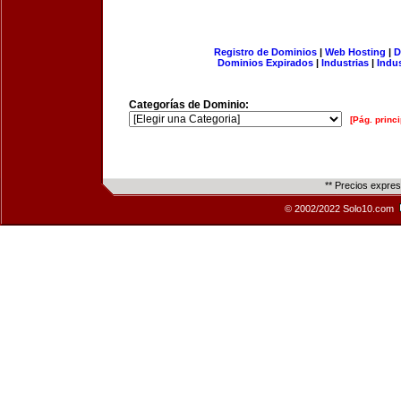
Registro de Dominios
|
Web Hosting
|
D
Dominios Expirados
|
Industrias
|
Indu
Categorías de Dominio:
[Pág. princi
** Precios expre
© 2002/2022 Solo10.com