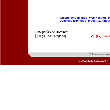
Registro de Dominios
|
Web Hosting
|
D
Dominios Expirados
|
Industrias
|
Indu
Categorías de Dominio:
[Pág. princi
** Precios expre
© 2002/2022 Solo10.com