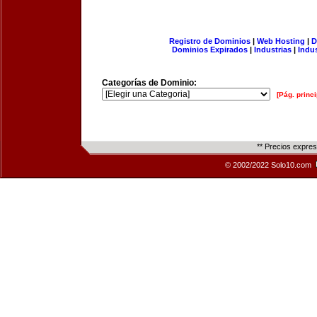
Registro de Dominios
|
Web Hosting
|
D
Dominios Expirados
|
Industrias
|
Indu
Categorías de Dominio:
[Pág. princi
** Precios expre
© 2002/2022 Solo10.com