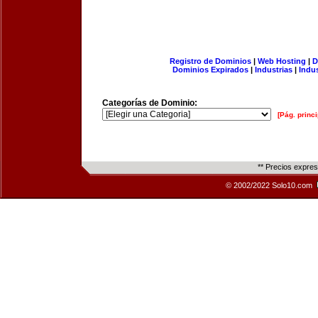
Registro de Dominios
|
Web Hosting
|
D
Dominios Expirados
|
Industrias
|
Indu
Categorías de Dominio:
[Pág. princi
** Precios expre
© 2002/2022 Solo10.com