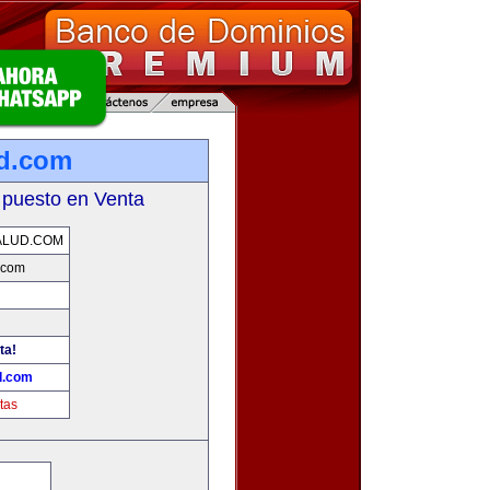
d.com
 puesto en Venta
ALUD.COM
.com
ta!
d.com
tas