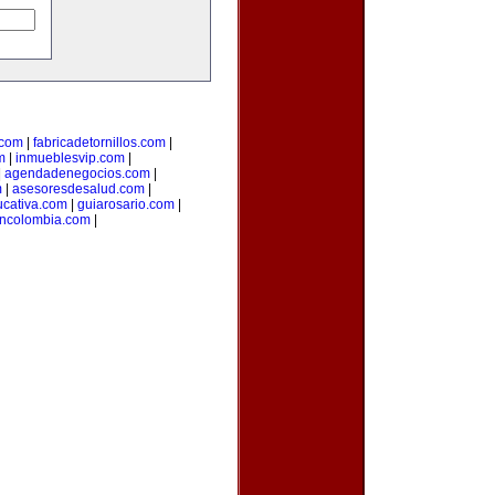
.com
|
fabricadetornillos.com
|
m
|
inmueblesvip.com
|
|
agendadenegocios.com
|
m
|
asesoresdesalud.com
|
cativa.com
|
guiarosario.com
|
ncolombia.com
|