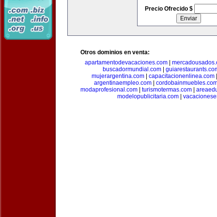
Precio Ofrecido $
Otros dominios en venta:
apartamentodevacaciones.com
|
mercadousados
buscadormundial.com
|
guiarestaurants.co
mujerargentina.com
|
capacitacionenlinea.com
argentinaempleo.com
|
cordobainmuebles.co
modaprofesional.com
|
turismotermas.com
|
areaedu
modelopublicitaria.com
|
vacacionese