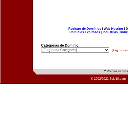
Registro de Dominios
|
Web Hosting
|
D
Dominios Expirados
|
Industrias
|
Indu
Categorías de Dominio:
[Pág. princi
** Precios expre
© 2002/2022 Solo10.com