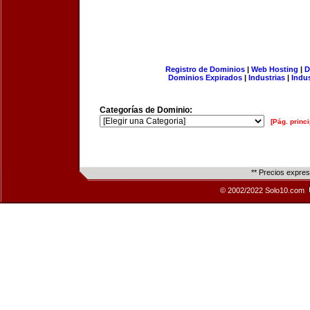
Registro de Dominios
|
Web Hosting
|
D
Dominios Expirados
|
Industrias
|
Indu
Categorías de Dominio:
[Pág. princi
** Precios expre
© 2002/2022 Solo10.com