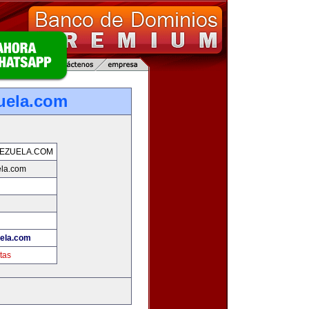
uela.com
EZUELA.COM
ela.com
ela.com
tas