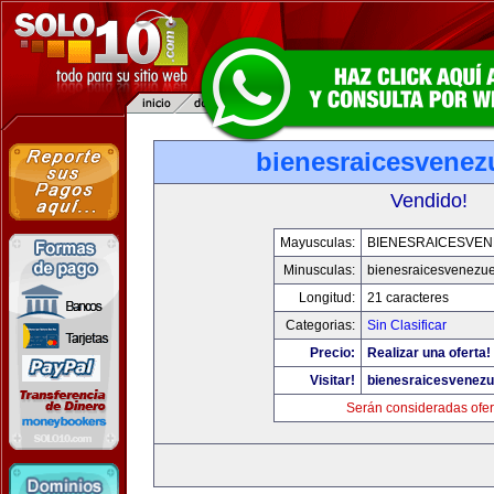
bienesraicesvenez
Vendido!
Mayusculas:
BIENESRAICESVEN
Minusculas:
bienesraicesvenezu
Longitud:
21 caracteres
Categorias:
Sin Clasificar
Precio:
Realizar una oferta!
Visitar!
bienesraicesvenezu
Serán consideradas ofer