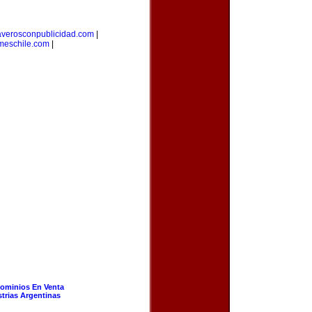
laverosconpublicidad.com
|
meschile.com
|
ominios En Venta
strias Argentinas