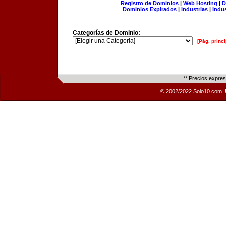
Registro de Dominios
|
Web Hosting
|
D
Dominios Expirados
|
Industrias
|
Indu
Categorías de Dominio:
[Pág. princi
** Precios expre
© 2002/2022 Solo10.com