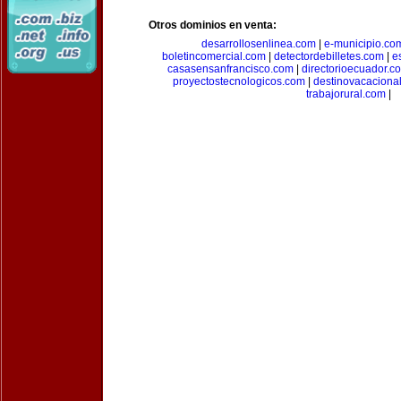
Otros dominios en venta:
desarrollosenlinea.com
|
e-municipio.co
boletincomercial.com
|
detectordebilletes.com
|
e
casasensanfrancisco.com
|
directorioecuador.c
proyectostecnologicos.com
|
destinovacaciona
trabajorural.com
|