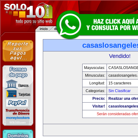
casaslosangele
Vendido!
Mayusculas:
CASASLOSANG
Minusculas:
casaslosangeles
Longitud:
15 caracteres
Categorias:
Sin Clasificar
Precio:
Realizar una ofer
Visitar!
casaslosangele
Serán consideradas ofer