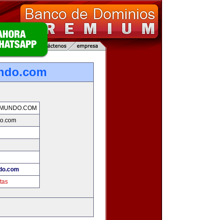
undo.com
LMUNDO.COM
do.com
do.com
tas