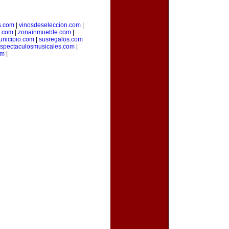
s.com
|
vinosdeseleccion.com
|
a.com
|
zonainmueble.com
|
unicipio.com
|
susregalos.com
spectaculosmusicales.com
|
om
|