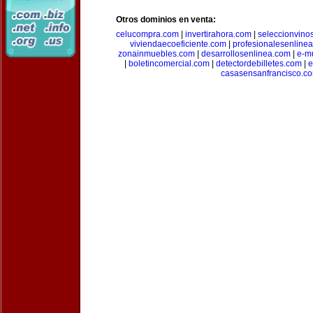
Otros dominios en venta:
celucompra.com
|
invertirahora.com
|
seleccionvino
viviendaecoeficiente.com
|
profesionalesenline
zonainmuebles.com
|
desarrollosenlinea.com
|
e-m
|
boletincomercial.com
|
detectordebilletes.com
|
e
casasensanfrancisco.c