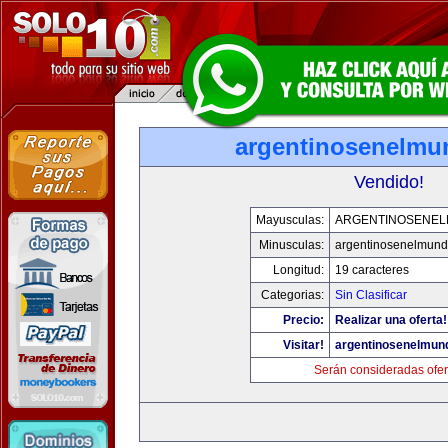
argentinosenelm
Vendido!
Mayusculas:
ARGENTINOSENE
Minusculas:
argentinosenelmun
Longitud:
19 caracteres
Categorias:
Sin Clasificar
Precio:
Realizar una oferta!
Visitar!
argentinosenelmun
Serán consideradas ofer