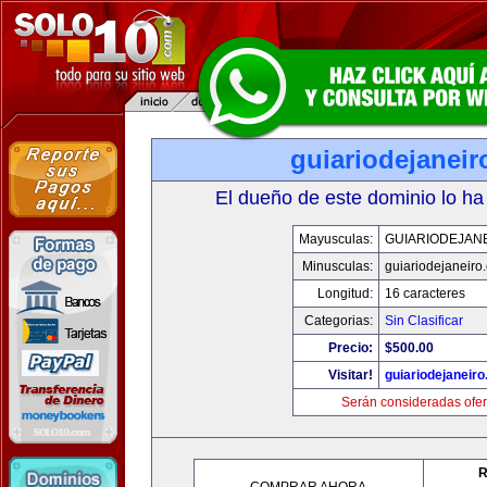
guiariodejanei
El dueño de este dominio lo ha
Mayusculas:
GUIARIODEJAN
Minusculas:
guiariodejaneiro
Longitud:
16 caracteres
Categorias:
Sin Clasificar
Precio:
$500.00
Visitar!
guiariodejaneir
Serán consideradas ofer
R