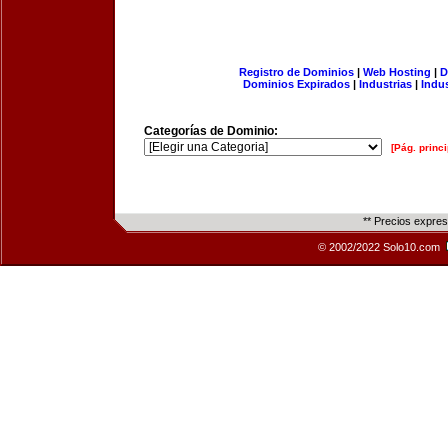
Registro de Dominios
|
Web Hosting
|
D
Dominios Expirados
|
Industrias
|
Indu
Categorías de Dominio:
[Pág. princi
** Precios expre
© 2002/2022 Solo10.com