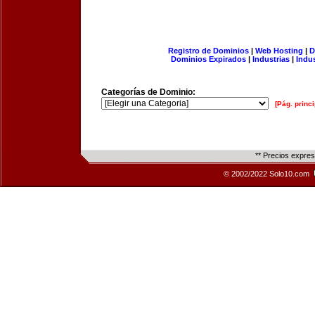
Registro de Dominios
|
Web Hosting
|
D
Dominios Expirados
|
Industrias
|
Indu
Categorías de Dominio:
[Pág. princi
** Precios expre
© 2002/2022 Solo10.com